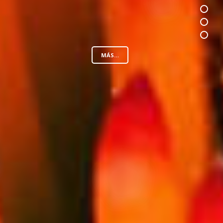
BeeNectar
MÁS…