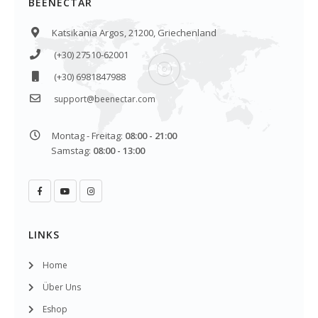
BEENECTAR
Katsikania Argos, 21200, Griechenland
(+30) 27510-62001
(+30) 6981847988
POLLENFRIKADELLEN GEGEN
POLLENFRIKADELLEN ZUR
support@beenectar.com
KRANKHEITEN OHNE
ERHALTUNG UND ZUM
MEDIKAMENTE
WACHSTUM VON
BIENENVÖLKERN
Montag - Freitag:
08:00 - 21:00
Samstag:
08:00 - 13:00
LINKS
IMKEREIBEDARF
Home
Über Uns
Eshοp